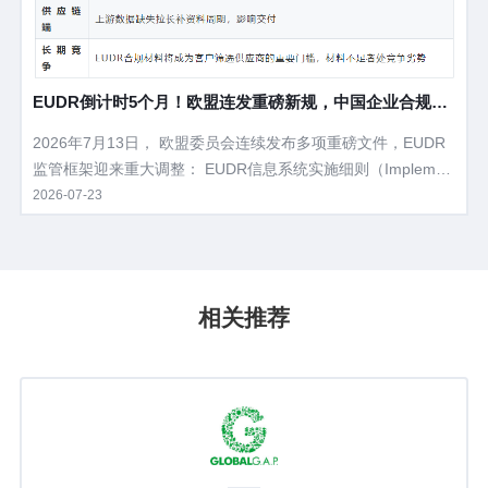
EUDR倒计时5个月！欧盟连发重磅新规，中国企业合规路
线图全解析
2026年7月13日， 欧盟委员会连续发布多项重磅文件，EUDR
监管框架迎来重大调整： EUDR信息系统实施细则（Implemen
ting Regulation）‍——对DDS（尽职调查声明）的提交、审
2026-07-23
核、放行机制进行了全面制度化。 EUDR附件I产品范围调整授
权法案——皮革、翻新轮胎、二手车木制品等被移出监管，产
品范围进一步明晰。 简化声明（Simplified Declaration）机制
——为欧盟境内小微企业减负，但供应国企业仍需完整准备。
相关推荐
对于向欧盟出口的中国企业而言，EUDR已不再是一份"未来文
件"，而是正在落地执行的现实规则。