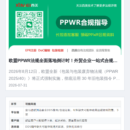
硬性要求与落地路径，本文拆解DPP核心定义、立法进度、管
控范围、企业刚需痛点以及落地筹备方案。
欧盟PPWR法规全面落地倒计时！外贸企业一站式合规操
作指南
2026年8月12日，欧盟全新《包装与包装废弃物法规（PPWR
2025/40）》将正式强制实施，彻底沿用 30 年旧包装指令 PP
WD，覆盖所有出口欧盟的包装产品，违规最高处以企业年营业
2026-07-31
额 6% 罚款、货物直接下架清关受阻。 不管是工厂、跨境卖
家、外贸出口商，只要产品销往欧盟27 国，主包装、彩盒、快
递箱、缓冲内衬、塑料膜全部纳入管控。