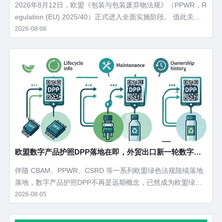
2026年8月12日，欧盟《包装与包装废弃物法规》（PPWR，R
egulation (EU) 2025/40）正式进入全面实施阶段。 值此关键
节点，欧盟委员会于2026年7月31日发布了PPWR答疑文件（F
2026-08-06
AQ）第二版，在3月首版基础上新增了24项重要澄清，涉及执
法方式、标签追溯、包装定义、过境合规等企业最为关心的实
操问题。
欧盟数字产品护照DPP落地在即，外贸出口新一轮数字化
合规浪潮来袭
伴随 CBAM、PPWR、CSRD 等一系列欧盟绿色法规陆续落地
落地，数字产品护照DPP不再是远期概念，已然成为欧盟绿色
贸易的底层基础工具。 从碳边境关税核算、包装合规溯源，到
2026-08-05
循环经济落地、企业 ESG 披露，DPP将串联起产品全生命周期
数据。当下大量外贸企业对DPP认知模糊，不清楚落地节点、