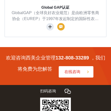
认证
BCI认证
规范）是由欧洲零售商
BCI（Better Cotton Initiat
发起制定的国际性农业
会）是全球最大的可持续棉花项目
007年在泰国曼谷年
金会（WWF）于2005年发起，2
级农产品生产操作规
瓦注册为非营利组织。其使命是推
加工、储运全链条，
持续发展，平衡环境、社会与经济
、可持续性和可追溯
植到零售的全产业链。截至2025年
35个国家，超21万
过400个会员单位，包括棉农、
，112个国家近14
牌，并在巴西、印度、巴基斯坦等
欢迎咨询西美企业管理
132-808-33289
，我们
品安全倡议（GFS
推广种植标准。
P体系互认。
将免费为您解答
在线咨询
扫码咨询