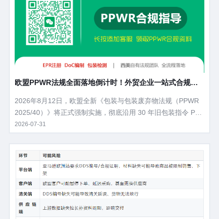
控范围、企业刚需痛点以及落地筹备方案。
欧盟PPWR法规全面落地倒计时！外贸企业一站式合规操
作指南
2026年8月12日，欧盟全新《包装与包装废弃物法规（PPWR
2025/40）》将正式强制实施，彻底沿用 30 年旧包装指令 PP
WD，覆盖所有出口欧盟的包装产品，违规最高处以企业年营业
2026-07-31
额 6% 罚款、货物直接下架清关受阻。 不管是工厂、跨境卖
家、外贸出口商，只要产品销往欧盟27 国，主包装、彩盒、快
递箱、缓冲内衬、塑料膜全部纳入管控。