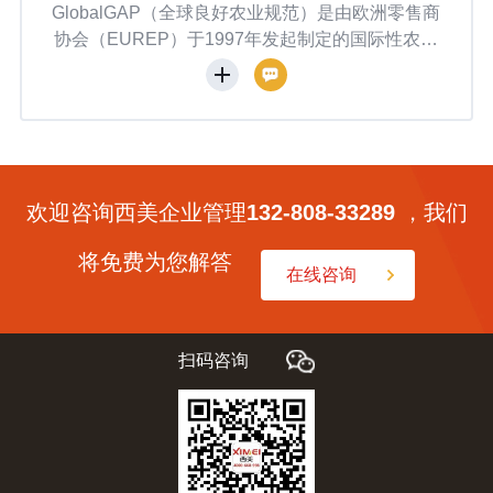
规范）是由欧洲零售商
BCI（Better Cotton Initiat
发起制定的国际性农业
会）是全球最大的可持续棉花项目
007年在泰国曼谷年
金会（WWF）于2005年发起，2
级农产品生产操作规
瓦注册为非营利组织。其使命是推
加工、储运全链条，
持续发展，平衡环境、社会与经济
、可持续性和可追溯
植到零售的全产业链。截至2025年
35个国家，超21万
过400个会员单位，包括棉农、
，112个国家近14
牌，并在巴西、印度、巴基斯坦等
欢迎咨询西美企业管理
132-808-33289
，我们
品安全倡议（GFS
推广种植标准。
P体系互认。
将免费为您解答
在线咨询
扫码咨询