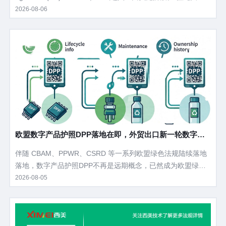
节点，欧盟委员会于2026年7月31日发布了PPWR答疑文件（F
2026-08-06
AQ）第二版，在3月首版基础上新增了24项重要澄清，涉及执
法方式、标签追溯、包装定义、过境合规等企业最为关心的实
操问题。
欧盟数字产品护照DPP落地在即，外贸出口新一轮数字化
合规浪潮来袭
伴随 CBAM、PPWR、CSRD 等一系列欧盟绿色法规陆续落地
落地，数字产品护照DPP不再是远期概念，已然成为欧盟绿色
贸易的底层基础工具。 从碳边境关税核算、包装合规溯源，到
2026-08-05
循环经济落地、企业 ESG 披露，DPP将串联起产品全生命周期
数据。当下大量外贸企业对DPP认知模糊，不清楚落地节点、
硬性要求与落地路径，本文拆解DPP核心定义、立法进度、管