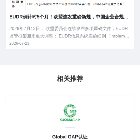
EUDR倒计时5个月！欧盟连发重磅新规，中国企业合规路
线图全解析
2026年7月13日， 欧盟委员会连续发布多项重磅文件，EUDR
监管框架迎来重大调整： EUDR信息系统实施细则（Implemen
ting Regulation）‍——对DDS（尽职调查声明）的提交、审
2026-07-23
核、放行机制进行了全面制度化。 EUDR附件I产品范围调整授
权法案——皮革、翻新轮胎、二手车木制品等被移出监管，产
品范围进一步明晰。 简化声明（Simplified Declaration）机制
——为欧盟境内小微企业减负，但供应国企业仍需完整准备。
相关推荐
对于向欧盟出口的中国企业而言，EUDR已不再是一份"未来文
件"，而是正在落地执行的现实规则。
认证
BCI认证