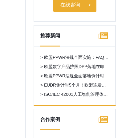
在线咨询
推荐新闻
> 欧盟PPWR法规全面实施：FAQ第
二版发布，多项关键问题获官方澄
> 欧盟数字产品护照DPP落地在即，
清
外贸出口新一轮数字化合规浪潮来
> 欧盟PPWR法规全面落地倒计时！
袭
外贸企业一站式合规操作指南
> EUDR倒计时5个月！欧盟连发重
磅新规，中国企业合规路线图全解
> ISO/IEC 42001人工智能管理体系
析
认证全解析，AI企业出海合规必备
资质
合作案例