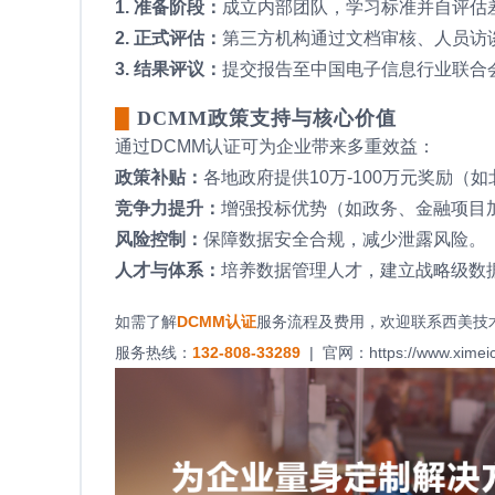
1. 准备阶段：
成立内部团队，学习标准并自评估
2. 正式评估：
第三方机构通过文档审核、人员访
3. 结果评议：
提交报告至中国电子信息行业联合
█
DCMM政策支持与核心价值
通过DCMM认证可为企业带来多重效益：
政策补贴：
各地政府提供10万-100万元奖励（
竞争力提升：
增强投标优势（如政务、金融项目
风险控制：
保障数据安全合规，减少泄露风险。
人才与体系：
培养数据管理人才，建立战略级数
如需了解
DCMM认证
服务流程及费用，欢迎联系西美技
服务热线：
132-808-33289
| 官网：
https://www.ximei