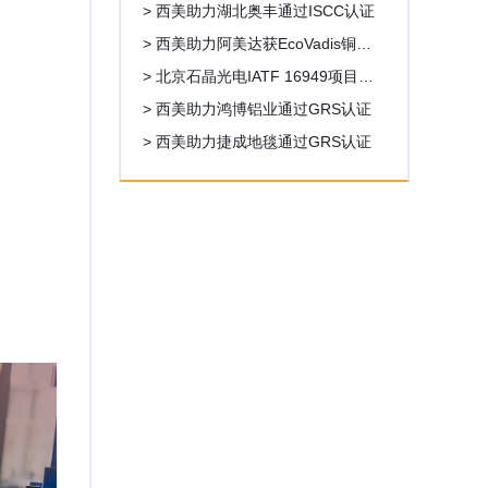
> 西美助力湖北奥丰通过ISCC认证
> 西美助力阿美达获EcoVadis铜牌6
8分，超出目标分数18
> 北京石晶光电IATF 16949项目启
动
> 西美助力鸿博铝业通过GRS认证
> 西美助力捷成地毯通过GRS认证