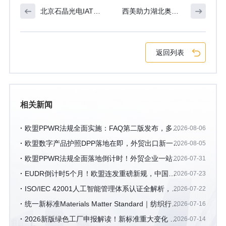
北京石晶光电IATF
西美助力湖北奥丰
16949项目启动
通过ISCC认证
返回列表
相关新闻
欧盟PPWR法规全面实施：FAQ第二版发布，多项
2026-08-06
关键问题获官方澄清
欧盟数字产品护照DPP落地在即，外贸出口新一轮
2026-08-05
数字化合规浪潮来袭
欧盟PPWR法规全面落地倒计时！外贸企业一站式
2026-07-31
合规操作指南
EUDR倒计时5个月！欧盟连发重磅新规，中国企
2026-07-23
业合规路线图全解析
ISO/IEC 42001人工智能管理体系认证全解析，AI
2026-07-22
企业出海合规必备资质
统一新标准Materials Matter Standard｜纺织行业
2026-07-16
可持续认证新纪元的开启
2026新版绿色工厂申报解读！新标准重大变化 +
2026-07-14