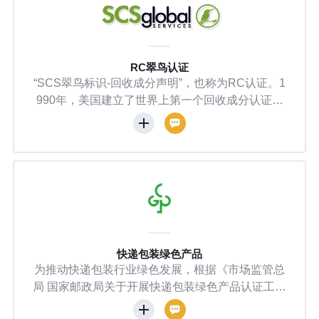
2°C）一致。
RC翠鸟认证
“SCS翠鸟标识-回收成分声明”，也称为RC认证。1
990年，美国建立了世界上第一个回收成分认证体
系——SCS认证 Scsglobalservice致力于在农业、
渔业、能源、林业、绿色建筑和制成品等主要绿色
经济领域提供服务。通过一整套严谨、科学、规
范、量化的认证步骤，有效区别“消费前”和“消费
后”回收成分，全面监控回收产品生产程序，有效区
分回收产品与一般原生产品，最终确定产品中回收
成分的含量，进而提升您在不同市场的要求和回收
比例声明的信誉。
快递包装绿色产品
为推动快递包装行业绿色发展，根据《市场监管总
局 国家邮政局关于开展快递包装绿色产品认证工作
的实施意见》（国市监认证〔2020〕43号），现对