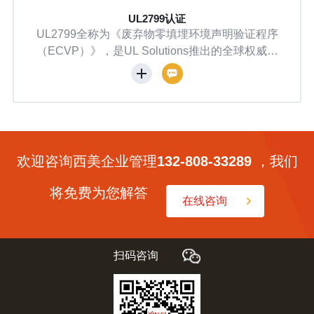
UL2799认证
UL2799全称为《废弃物零填埋环境声明验证程序
（ECVP）》，是UL Solutions推出的全球权威废
弃物填埋转移量化验证标准。核心逻辑并非“企业不
产生任何废弃物”，而是通过系统化减量、回收、再
利用、资源化处理，将生产经营产生的废弃物最大
限度脱离填埋渠道，精准核算废弃物填埋转移率，
以标准化、可核查的数据验证企业零填埋能力。
欢迎咨询西美企业管理
132-808-33289
，我们
将免费为您解答
在线咨询
扫码咨询