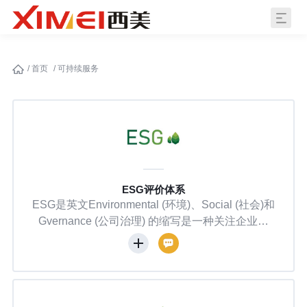
/
首页
/
可持续服务
ESG评价体系
ESG是英文Environmental (环境)、Social (社会)和
Gvernance (公司治理) 的缩写是一种关注企业环
境、社会、治理绩效而非财务绩效的投资理念和企
业评价标准。基于ESG评价，投资者可以通过观测
企业ESG绩效、评估其投资行为和企业(投资对象)
在促进经济可持续发展、履行社会责任等方面的贡
献。ESG是资本市场中衡量上市公司是否具备足够