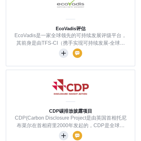
社会责任感的重要标准。
EcoVadis评估
EcoVadis是一家全球领先的可持续发展评级平台，
其前身是由TFS-CI（携手实现可持续发展-全球化
学联盟）、UN Global Compact（联合国全球契约
组织）和IPE公众环境研究中心等非政府组织共同
创立的。EcoVadis通过评估企业在环境、劳工与人
权、道德和可持续采购四个领域的表现，帮助公司
提升其供应链的可持续性。覆盖200多个行业和160
多个国家，累计评估企业超过10万家。
CDP碳排放披露项目
CDP(Carbon Disclosure Project是由英国首相托尼
布菜尔在首相府里2000年发起的，CDP是全球最
大的环境信息平台，通过调查问卷的方式鼓励和帮
助企业、城市披露他们对气候变化、水资源、森林