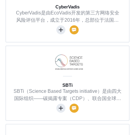
CyberVadis
CyberVadis是由EcoVadis开发的第三方网络安全
风险评估平台，成立于2016年，总部位于法国巴
黎。其核心目标是帮助企业识别和管理供应链中的
网络安全风险，通过标准化的评估流程提升组织的
安全成熟度。该平台结合自动化技术与专家团队验
证，覆盖网络安全生命周期的四大功能模块：识
别、保护、检测和反应，并基于ISO 27001、NIS
T、GDPR等国际合规标准设计评估框架。
SBTi
SBTi（Science Based Targets initiative）是由四大
国际组织——碳揭露专案（CDP）、联合国全球契
约（UNGC）、世界资源研究所（WRI）和世界自
然基金会（WWF）——于2015年联合发起的全球
性倡议 。其宗旨是推动企业设定基于气候科学的温
室气体减排目标，确保企业行动与《巴黎协定》的
温控目标（将全球温升控制在1.5°C以内，远低于