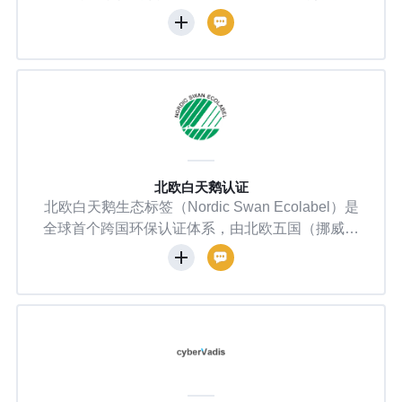
包装联盟（SPC）创建，后来成为独立的 501
（c）（3）环境非营利组织 GreenBlue 的一部分。
其创建是为了解决包装回收信息不明确、消费者对
如何正确回收包装感到困惑的问题，通过提供清晰
统一的标签和指南，促进包装的有效回收利用。 H
ow2Recycle 已经吸引了许多品牌和零售商的支
持，包括Target、Clorox、Kellogg’s、McDonald's
和ConAgra Foods等。例如，沃尔玛在2018年有超
过100家私有品牌供应商注册了How2Recycle标
北欧白天鹅认证
北欧白天鹅生态标签（Nordic Swan Ecolabel）是
签。
全球首个跨国环保认证体系，由北欧五国（挪威、
瑞典、冰岛、丹麦和芬兰）共同发起并管理。该认
证旨在通过生命周期评估减少商品生产和消费对环
境的影响，推动可持续发展。 北欧白天鹅生态标签
自1989年设立以来，已成为北欧地区最具权威性的
环保标签之一。它覆盖了从原材料到废品的整个产
品生命周期，确保产品符合严格的环境标准，包括
无有害物质、低VOC含量、限制使用氯漂白和PVC
材料等。